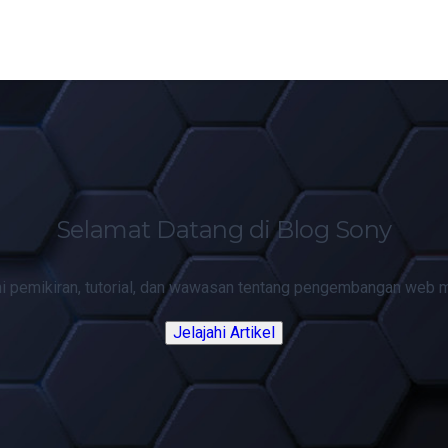
Selamat Datang di Blog Sony
hi pemikiran, tutorial, dan wawasan tentang pengembangan web 
Jelajahi Artikel