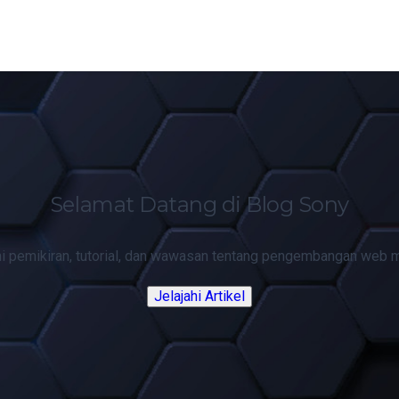
Selamat Datang di Blog Sony
hi pemikiran, tutorial, dan wawasan tentang pengembangan web 
Jelajahi Artikel