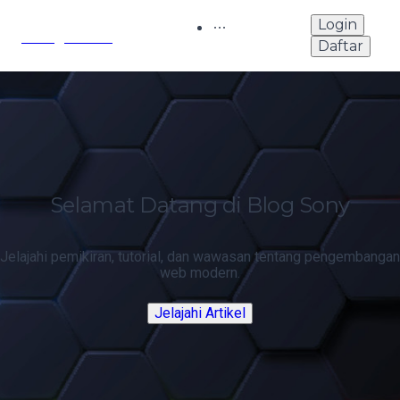
Login
Sony's Blog
Daftar
Selamat Datang di Blog Sony
Jelajahi pemikiran, tutorial, dan wawasan tentang pengembangan
web modern.
Jelajahi Artikel