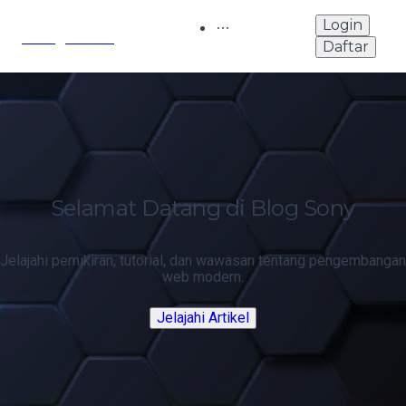
Login
Sony's Blog
Daftar
Selamat Datang di Blog Sony
Jelajahi pemikiran, tutorial, dan wawasan tentang pengembangan
web modern.
Jelajahi Artikel