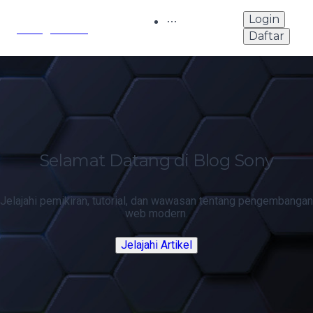
Login
Sony's Blog
Daftar
Selamat Datang di Blog Sony
Jelajahi pemikiran, tutorial, dan wawasan tentang pengembangan
web modern.
Jelajahi Artikel